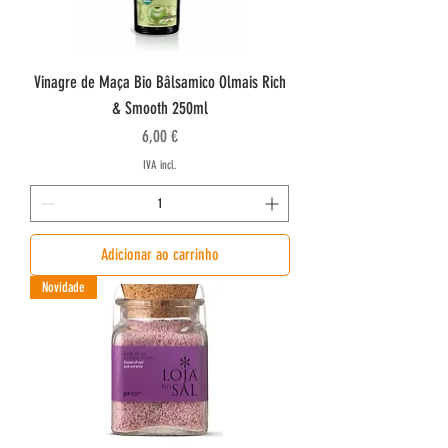
Vinagre de Maça Bio Bâlsamico Olmais Rich
& Smooth 250ml
Preço
6,00 €
IVA incl.
Adicionar ao carrinho
Novidade