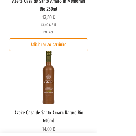
Azeite Casa de Santo Amaro In Memorian
Bio 250ml
Preço
13,50 €
54,00 €
/
1l
5
IVA incl.
4
,
Adicionar ao carrinho
0
0
€
p
o
r
1
l
i
t
r
o
Azeite Casa de Santo Amaro Nature Bio
500ml
Preço
14,00 €