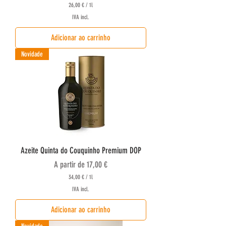
26,00 €
/
1l
2
IVA incl.
6
,
Adicionar ao carrinho
0
0
Novidade
€
p
o
r
1
l
i
t
r
o
Azeite Quinta do Couquinho Premium DOP
Preço promocional
A partir de
17,00 €
34,00 €
/
1l
3
IVA incl.
4
,
Adicionar ao carrinho
0
0