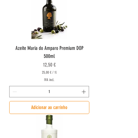
o
r
1
l
i
t
r
o
Azeite Maria do Amparo Premium DOP
500ml
Preço
12,50 €
25,00 €
/
1l
2
IVA incl.
5
,
0
0
Adicionar ao carrinho
€
p
o
r
1
l
i