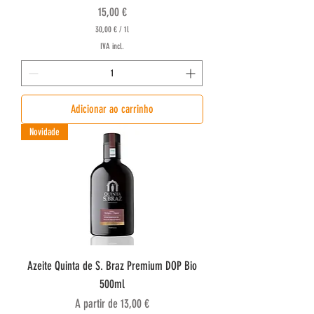
Preço
15,00 €
30,00 €
/
1l
3
IVA incl.
0
,
0
0
Adicionar ao carrinho
€
p
o
Novidade
r
1
l
i
t
r
o
Azeite Quinta de S. Braz Premium DOP Bio
500ml
Preço promocional
A partir de
13,00 €