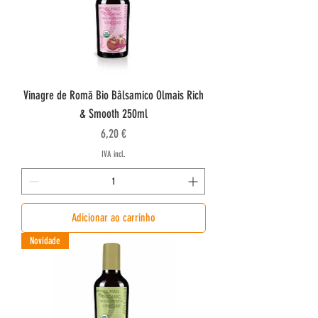
i
t
r
o
Vinagre de Romã Bio Bâlsamico Olmais Rich
& Smooth 250ml
Preço
6,20 €
IVA incl.
Adicionar ao carrinho
Novidade