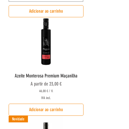
0
Adicionar ao carrinho
€
p
o
r
1
l
i
t
r
o
Azeite Monterosa Premium Maçanilha
Preço promocional
A partir de
23,00 €
46,00 €
/
1l
4
IVA incl.
6
,
Adicionar ao carrinho
0
0
Novidade
€
p