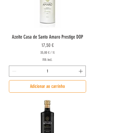
t
r
o
Azeite Casa de Santo Amaro Prestige DOP
Preço
17,50 €
35,00 €
/
1l
3
IVA incl.
5
,
0
0
Adicionar ao carrinho
€
p
o
r
1
l
i
t
r
o