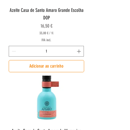
Azeite Casa de Santo Amaro Grande Escolha
DOP
Preço
16,50 €
33,00 €
/
1l
3
IVA incl.
3
,
0
0
Adicionar ao carrinho
€
p
o
r
1
l
i
t
r
o