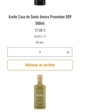
Azeite Casa de Santo Amaro Praemium DOP
500ml
Preço
17,00 €
34,00 €
/
1l
3
IVA incl.
4
,
0
0
Adicionar ao carrinho
€
p
o
r
1
l
i
t
r
o