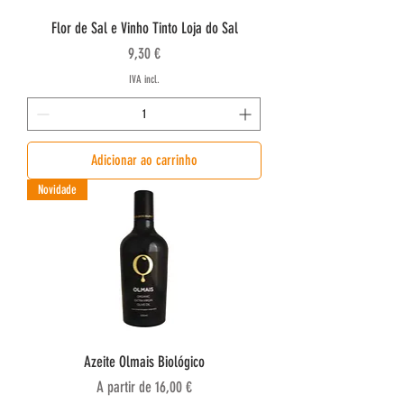
Flor de Sal e Vinho Tinto Loja do Sal
Preço
9,30 €
IVA incl.
Adicionar ao carrinho
Novidade
Azeite Olmais Biológico
Preço promocional
A partir de
16,00 €