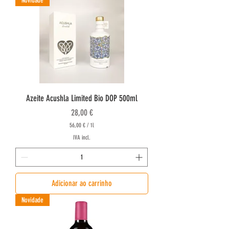
Novidade
€
p
o
r
1
l
i
t
r
o
Azeite Acushla Limited Bio DOP 500ml
Preço
28,00 €
56,00 €
/
1l
5
IVA incl.
6
,
0
0
Adicionar ao carrinho
€
p
o
Novidade
r
1
l