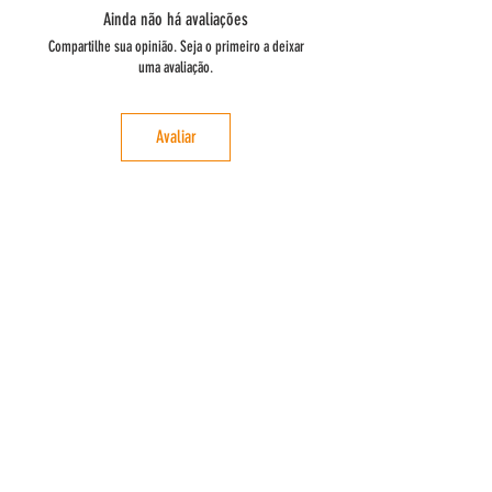
plantados ao longo de muitos séculos na região da
Ainda não há avaliações
Terra Quente Transmontana.
Compartilhe sua opinião. Seja o primeiro a deixar
uma avaliação.
Clima e solo:
Mediterrâneo e Solo Xistoso.
Avaliar
Variedade das Azeitonas:
Variedades portuguesas - Verdeal, Redondal,
Cobrançosa e Cordovil
Colheita:
O arranque da campanha, acontece logo que as
características organolépticas da azeitona
indiquem a total potencialidade aromática do ano.
Com a principal atenção de colher a azeitona e ser
produzida no mínimo tempo possível, tem-se
também o cuidado da campanha ser concluída
antes da chegada das geadas
características do inverno Transmontano, facto que
este que pode deteriorar a qualidade do azeite.
Não sendo aproveitada qualquer azeitona que
tenha caído ao chão antes do arranque da apanha,
a colheita processa-se mecanicamente nos locais