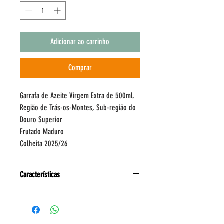
Adicionar ao carrinho
Comprar
Garrafa de Azeite Virgem Extra de 500ml.
Região de Trás-os-Montes, Sub-região do
Douro Superior
Frutado Maduro
Colheita 2025/26
Características
O Azeite Quinta do Couquinho é um produto DOP,
natural, proveniente de azeitonas criadas em modo
de produção integrada, resultantes de olivais