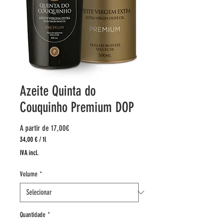
Azeite Quinta do
Couquinho Premium DOP
Preço
A partir de
17,00€
promocional
34,00 €
/
1l
34,00 €
IVA incl.
por
1
Volume
*
litro
Quantidade
*