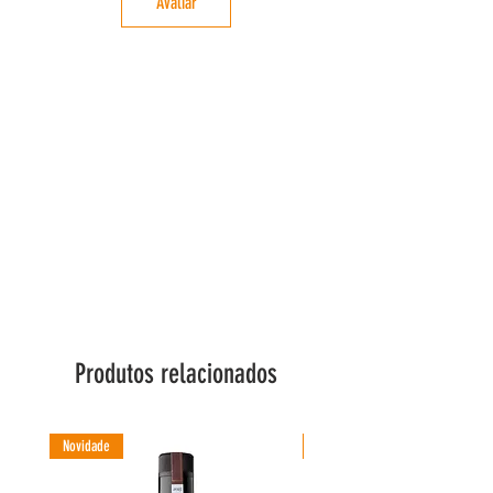
Avaliar
limitado a apenas 550 litros.
Perfil sensorial e gastronómico:
Aroma:
fresco, herbáceo, notas de fruta verde
Paladar:
intenso, vibrante, com picante
persistente
Textura:
aveludada, ligeiramente untuosa
Sugestão de uso:
Ideal para finalizar pratos e
sobremesas que pedem sabores mais intensos.
Colheita:
Outubro de 2025
Declaração Nutricional por 100 ml (valores
médios):
Energia: 3374kj/821kcal; Lípidos: 91.2g dos quais:
Ácidos Gordos Saturados 16.9g; Hidratos de
Carbono: 0g dos quais: Açucares: 0g, Proteínas: 0g,
Sal: 0g
Produtos relacionados
Condições de Conservação
Conservar em local fresco e seco, resguardado da
luz solar
Novidade
Novidade