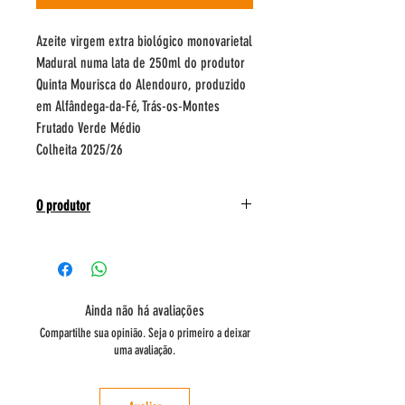
Azeite virgem extra biológico monovarietal
Madural numa lata de 250ml do produtor
Quinta Mourisca do Alendouro, produzido
em Alfândega-da-Fé, Trás-os-Montes
Frutado Verde Médio
Colheita 2025/26
O produtor
O azeite biológico nasce nas encostas de
Agrobom, em Trás-os-Montes, cultivado com
respeito à tradição e à natureza. As azeitonas
verdes da variedade Madural, colhidas em
Ainda não há avaliações
Outubro, refletem o auge da frescura e do carácter
Compartilhe sua opinião. Seja o primeiro a deixar
da fruta, com o solo naturalmente nutrido pelas
uma avaliação.
ovelhas Churra Badana.
Extraído a frio por processos mecânicos, este
azeite não filtrado é biológico certificado e