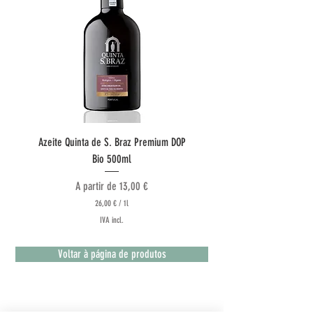
Azeite Quinta de S. Braz Premium DOP
Azeite Quinta do Couquinho
Bio 500ml
Preço promocional
A partir de
13,00 €
26,00 €
/
1l
2
IVA incl.
6
,
0
Voltar à página de produtos
0
€
p
o