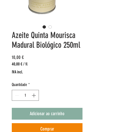
Azeite Quinta Mourisca
Madural Biológico 250ml
Preço
10,00 €
40,00 €
/
1l
40,00 €
IVA incl.
por
1
Quantidade
*
litro
Adicionar ao carrinho
Comprar