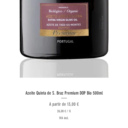
Visualização rápida
Azeite Quinta de S. Braz Premium DOP Bio 500ml
Preço promocional
A partir de
13,00 €
26,00 €
/
1l
2
IVA incl.
6
,