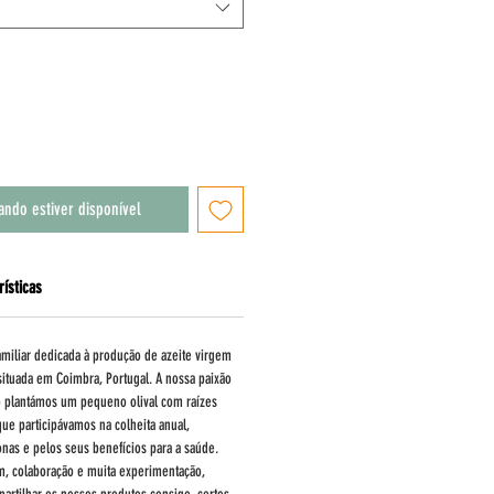
ando estiver disponível
rísticas
iliar dedicada à produção de azeite virgem
situada em Coimbra, Portugal. A nossa paixão
o plantámos um pequeno olival com raízes
ue participávamos na colheita anual,
nas e pelos seus benefícios para a saúde.
m, colaboração e muita experimentação,