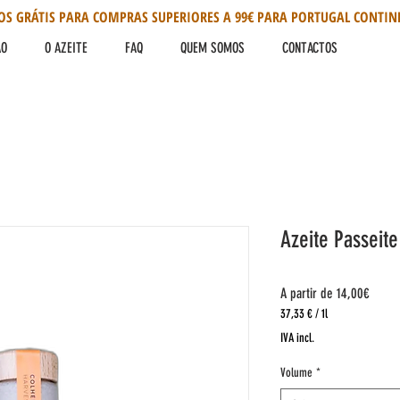
OS GRÁTIS PARA COMPRAS SUPERIORES A 99€ PARA PORTUGAL CONTIN
ÃO
O AZEITE
FAQ
QUEM SOMOS
CONTACTOS
Azeite Passeit
Preço
A partir de
14,00€
promo
37,33 €
/
1l
37,33 €
IVA incl.
por
1
Volume
*
litro