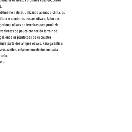
partilhar os nossos produtos consigo, certos
a.
lmente natural, utilizando apenas o clima, os
tilizar e manter os nossos olivais. Além das
gerimos olivais de terceiros para produzir
rovenientes do pouco conhecido terroir de
gal, onde as plantações de eucaliptos
nde parte dos antigos olivais. Para garantir a
ssos azeites, estamos envolvidos em cada
dução.
os~