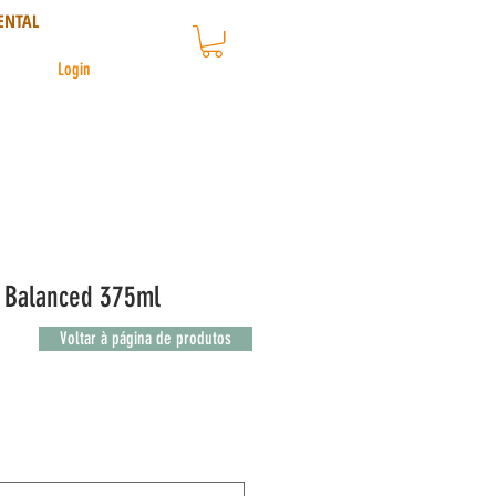
ENTAL
Login
e Balanced 375ml
Voltar à página de produtos
cional