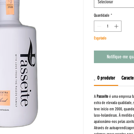
Selecionar
Quantidade
*
Esgotado
Notifique-me qu
O produtor
Caracte
A
Passeite
é uma empresa fam
extra de elevada qualidade, 
teve início em 2000, quand
luso-holandesas. À medida q
apaixonámo-nos pelas azeito
Através de autoaprendizage