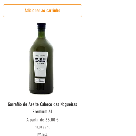
,
8
Adicionar ao carrinho
0
€
p
o
r
1
l
i
t
r
o
Garrafão de Azeite Cabeço das Nogueiras
Premium 3L
Preço promocional
A partir de
33,00 €
11,00 €
/
1l
1
IVA incl.