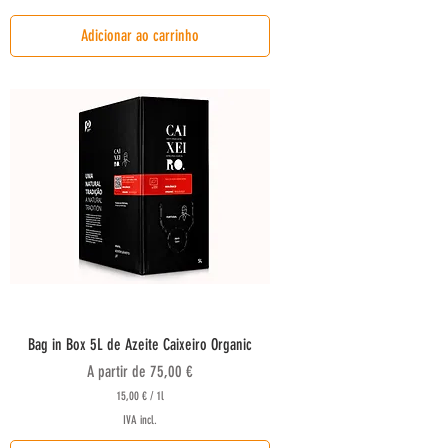
1
,
Adicionar ao carrinho
0
0
€
p
o
r
1
l
i
t
r
o
Bag in Box 5L de Azeite Caixeiro Organic
Preço promocional
A partir de
75,00 €
15,00 €
/
1l
1
IVA incl.
5
,