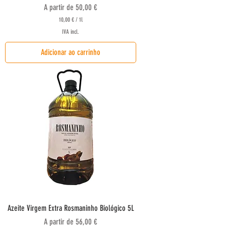
Preço promocional
A partir de
50,00 €
10,00 €
/
1l
1
IVA incl.
0
,
Adicionar ao carrinho
0
0
€
p
o
r
1
l
i
t
r
o
Azeite Virgem Extra Rosmaninho Biológico 5L
Preço promocional
A partir de
56,00 €