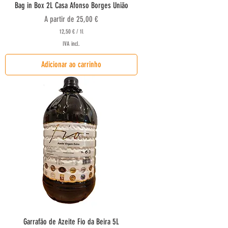
Bag in Box 2L Casa Afonso Borges União
Preço promocional
A partir de
25,00 €
12,50 €
/
1l
1
IVA incl.
2
,
Adicionar ao carrinho
5
0
€
p
o
r
1
l
i
t
r
o
Garrafão de Azeite Fio da Beira 5L