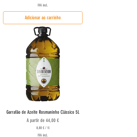
9
IVA incl.
,
9
Adicionar ao carrinho
0
€
p
o
r
1
l
i
t
r
o
Garrafão de Azeite Rosmaninho Clássico 5L
Preço promocional
A partir de
44,00 €
8,80 €
/
1l
8
IVA incl.