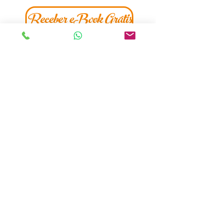
Receber eBook Grátis
Termos e Condições
Atendimento ao Cliente
Meios de Pagamento
Condições de Entrega
Trocas e Devoluções
Politica de Privacidade
Livro de Reclamações​
Programa de Fidelização LOA
follow US